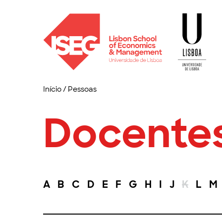
Início
/
Pessoas
Docente
A
B
C
D
E
F
G
H
I
J
K
L
M