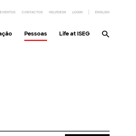
EVENTOS
CONTACTOS
HELPDESK
LOGIN
ENGLISH
gação
Pessoas
Life at ISEG