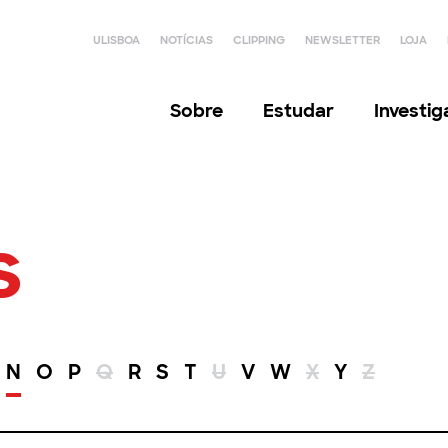
ULISBOA
NOTÍCIAS
CLIPPING
NEWSLETTER
LOJA
Sobre
Estudar
Investi
s
N
O
P
Q
R
S
T
U
V
W
X
Y
Z