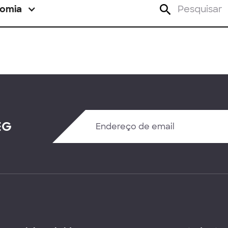
omia
EG