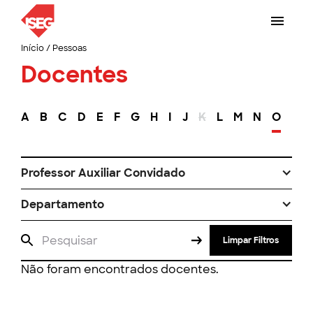
Início
/
Pessoas
Docentes
A
B
C
D
E
F
G
H
I
J
K
L
M
N
O
P
Professor Auxiliar Convidado
Departamento
Limpar Filtros
Não foram encontrados docentes.