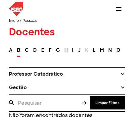
Início
/
Pessoas
Docentes
A
B
C
D
E
F
G
H
I
J
K
L
M
N
O
P
Professor Catedrático
Gestão
Limpar Filtros
Não foram encontrados docentes.