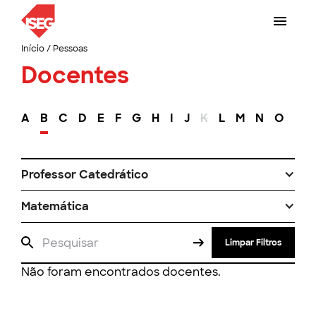
Início
/
Pessoas
Docentes
A
B
C
D
E
F
G
H
I
J
K
L
M
N
O
P
Professor Catedrático
Matemática
Limpar Filtros
Não foram encontrados docentes.