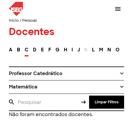
Início
/
Pessoas
Docentes
A
B
C
D
E
F
G
H
I
J
K
L
M
N
O
P
Professor Catedrático
Matemática
Limpar Filtros
Não foram encontrados docentes.