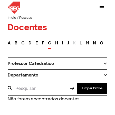
Início
/
Pessoas
Docentes
A
B
C
D
E
F
G
H
I
J
K
L
M
N
O
P
Professor Catedrático
Departamento
Limpar Filtros
Não foram encontrados docentes.