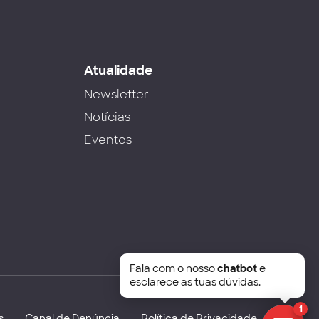
s
Atualidade
Newsletter
Notícias
Eventos
Fala com o nosso
chatbot
e
esclarece as tuas dúvidas.
1
s
Canal de Denúncia
Política de Privacidade