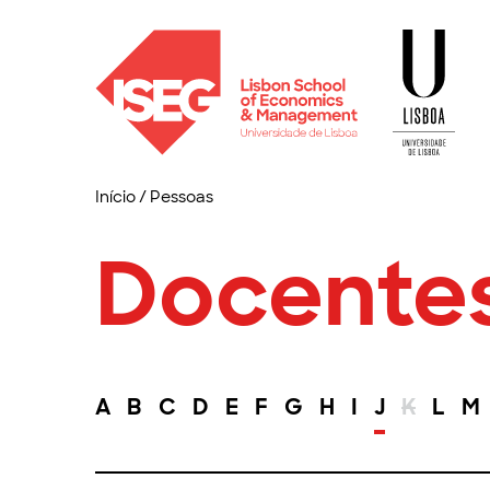
Início
/
Pessoas
Docente
A
B
C
D
E
F
G
H
I
J
K
L
M