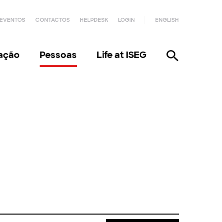
EVENTOS
CONTACTOS
HELPDESK
LOGIN
ENGLISH
gação
Pessoas
Life at ISEG