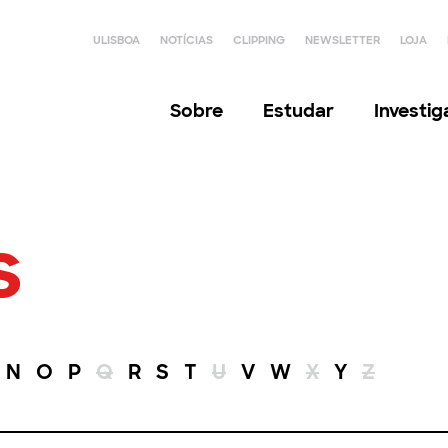
ULISBOA
NOTÍCIAS
CLIPPING
NEWSLETTER
LOJA
Sobre
Estudar
Investi
s
N
O
P
Q
R
S
T
U
V
W
X
Y
Z