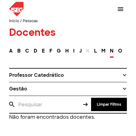
Início
/
Pessoas
Docentes
A
B
C
D
E
F
G
H
I
J
K
L
M
N
O
P
Professor Catedrático
Gestão
Limpar Filtros
Não foram encontrados docentes.