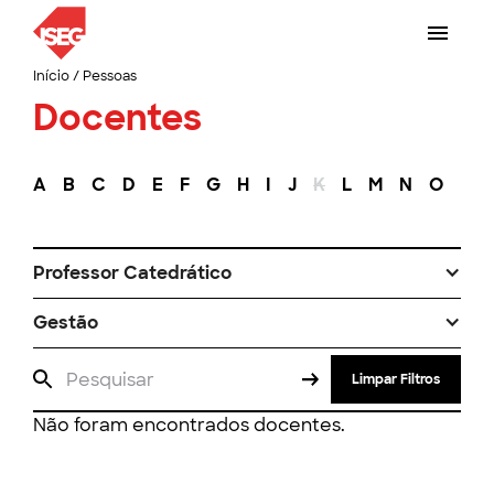
Início
/
Pessoas
Docentes
A
B
C
D
E
F
G
H
I
J
K
L
M
N
O
P
Professor Catedrático
Gestão
Limpar Filtros
Não foram encontrados docentes.