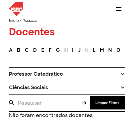
Início
/
Pessoas
Docentes
A
B
C
D
E
F
G
H
I
J
K
L
M
N
O
P
Professor Catedrático
Ciências Sociais
Limpar Filtros
Não foram encontrados docentes.