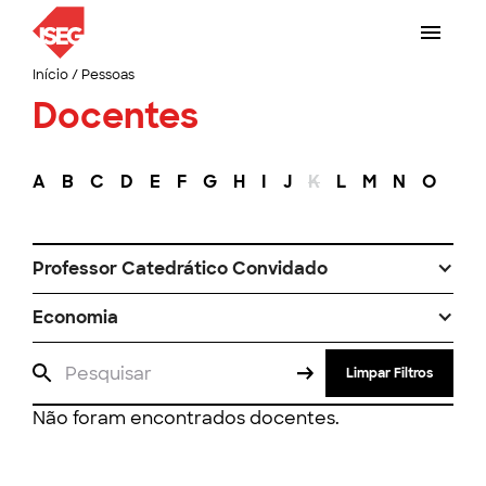
Início
/
Pessoas
Docentes
A
B
C
D
E
F
G
H
I
J
K
L
M
N
O
P
Professor Catedrático Convidado
Economia
Limpar Filtros
Não foram encontrados docentes.