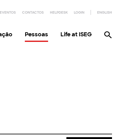
EVENTOS
CONTACTOS
HELPDESK
LOGIN
ENGLISH
gação
Pessoas
Life at ISEG