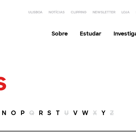
ULISBOA
NOTÍCIAS
CLIPPING
NEWSLETTER
LOJA
Sobre
Estudar
Investi
s
N
O
P
Q
R
S
T
U
V
W
X
Y
Z