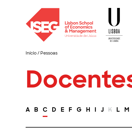
Início
/
Pessoas
Docente
A
B
C
D
E
F
G
H
I
J
K
L
M