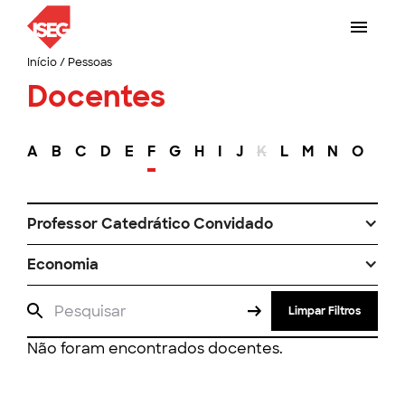
Início
/
Pessoas
Docentes
A
B
C
D
E
F
G
H
I
J
K
L
M
N
O
P
Professor Catedrático Convidado
Economia
Limpar Filtros
Não foram encontrados docentes.