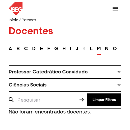
Início
/
Pessoas
Docentes
A
B
C
D
E
F
G
H
I
J
K
L
M
N
O
P
Professor Catedrático Convidado
Ciências Sociais
Limpar Filtros
Não foram encontrados docentes.