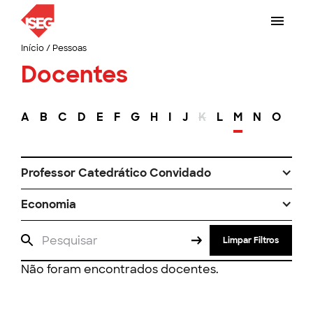
Início
/
Pessoas
Docentes
A
B
C
D
E
F
G
H
I
J
K
L
M
N
O
P
Professor Catedrático Convidado
Economia
Limpar Filtros
Não foram encontrados docentes.