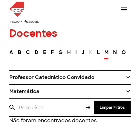
Início
/
Pessoas
Docentes
A
B
C
D
E
F
G
H
I
J
K
L
M
N
O
P
Professor Catedrático Convidado
Matemática
Limpar Filtros
Não foram encontrados docentes.