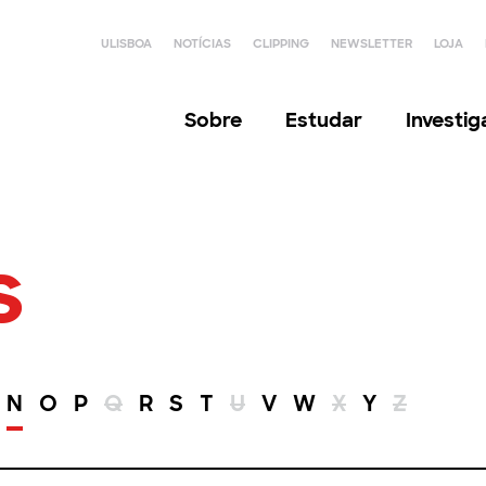
ULISBOA
NOTÍCIAS
CLIPPING
NEWSLETTER
LOJA
Sobre
Estudar
Investi
s
N
O
P
Q
R
S
T
U
V
W
X
Y
Z