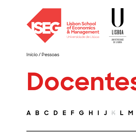
Início
/
Pessoas
Docente
A
B
C
D
E
F
G
H
I
J
K
L
M