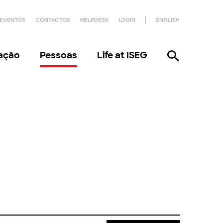
EVENTOS
CONTACTOS
HELPDESK
LOGIN
ENGLISH
gação
Pessoas
Life at ISEG