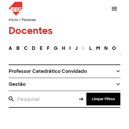
Início
/
Pessoas
Docentes
A
B
C
D
E
F
G
H
I
J
K
L
M
N
O
P
Professor Catedrático Convidado
Gestão
Limpar Filtros