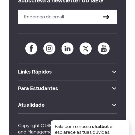
Subscreva a newsletter do ISEG
Links Rápidos
Para Estudantes
Atualidade
Copyright © ISEG Lisbon School of Economics
Fala com o nosso
chatbot
e
and Management 2026
esclarece as tuas dúvidas.