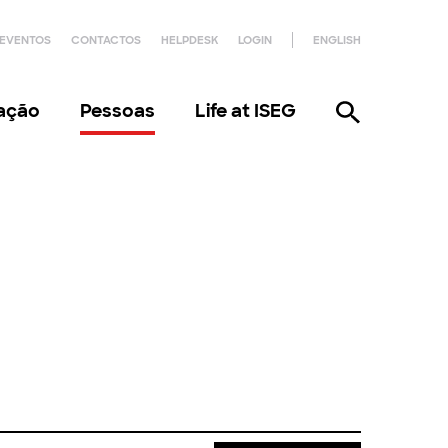
EVENTOS
CONTACTOS
HELPDESK
LOGIN
ENGLISH
gação
Pessoas
Life at ISEG