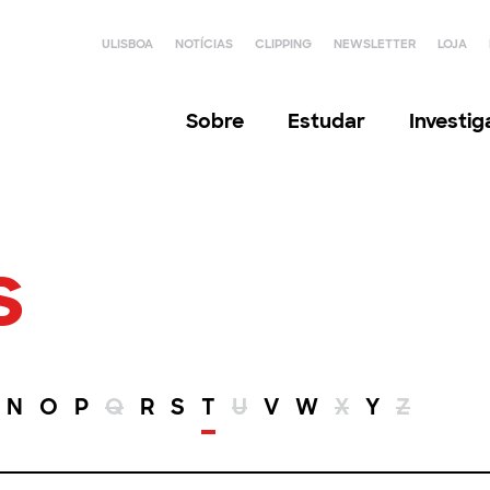
ULISBOA
NOTÍCIAS
CLIPPING
NEWSLETTER
LOJA
Sobre
Estudar
Investi
s
N
O
P
Q
R
S
T
U
V
W
X
Y
Z