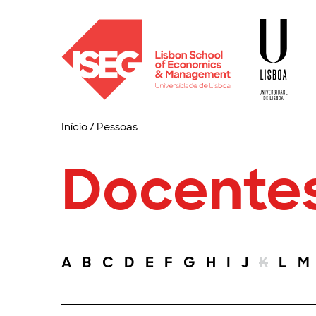
Início
/
Pessoas
Docente
A
B
C
D
E
F
G
H
I
J
K
L
M