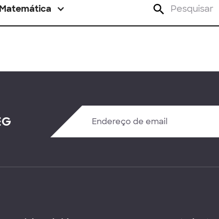
Matemática
EG