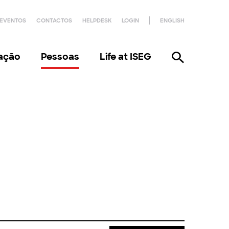
EVENTOS
CONTACTOS
HELPDESK
LOGIN
ENGLISH
gação
Pessoas
Life at ISEG