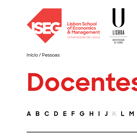
Início
/
Pessoas
Docente
A
B
C
D
E
F
G
H
I
J
K
L
M