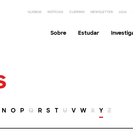
ULISBOA
NOTÍCIAS
CLIPPING
NEWSLETTER
LOJA
Sobre
Estudar
Investi
s
N
O
P
Q
R
S
T
U
V
W
X
Y
Z