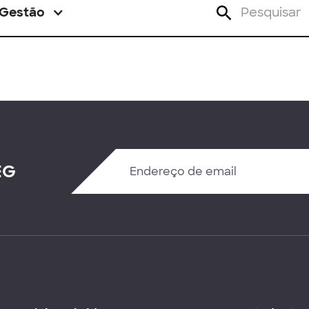
Gestão
EG