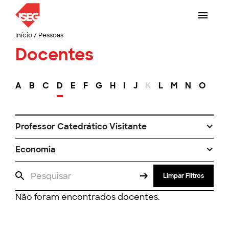
Início
/
Pessoas
Docentes
A
B
C
D
E
F
G
H
I
J
K
L
M
N
O
P
Professor Catedrático Visitante
Economia
Limpar Filtros
Não foram encontrados docentes.