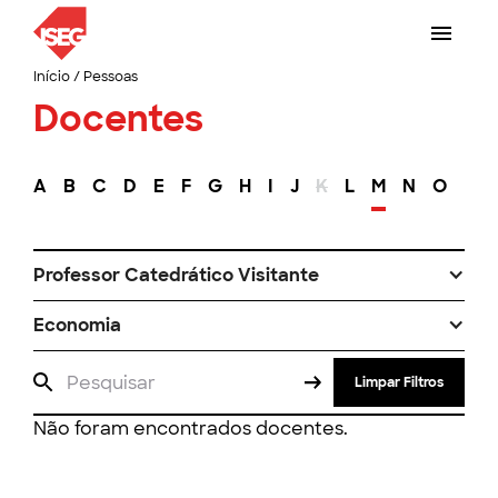
Início
/
Pessoas
Docentes
A
B
C
D
E
F
G
H
I
J
K
L
M
N
O
P
Professor Catedrático Visitante
Economia
Limpar Filtros
Não foram encontrados docentes.