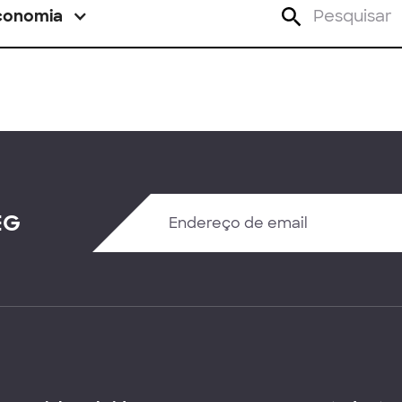
conomia
EG