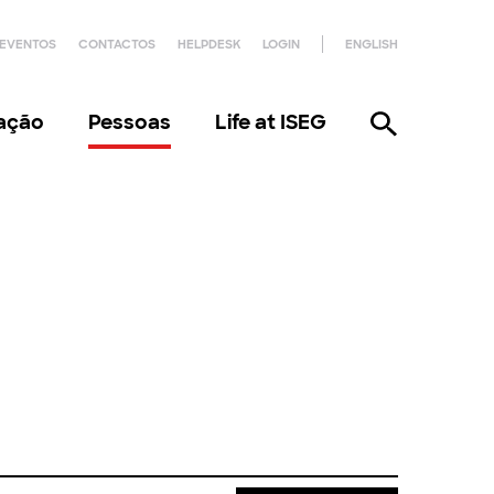
EVENTOS
CONTACTOS
HELPDESK
LOGIN
ENGLISH
gação
Pessoas
Life at ISEG