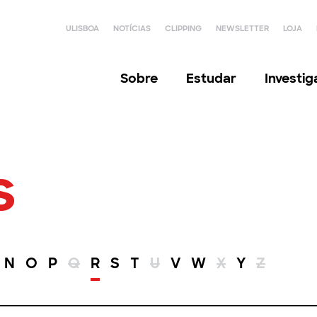
ULISBOA
NOTÍCIAS
CLIPPING
NEWSLETTER
LOJA
Sobre
Estudar
Investi
s
N
O
P
Q
R
S
T
U
V
W
X
Y
Z