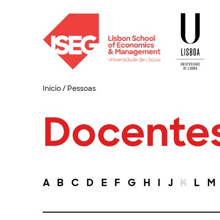
Início
/
Pessoas
Docente
A
B
C
D
E
F
G
H
I
J
K
L
M