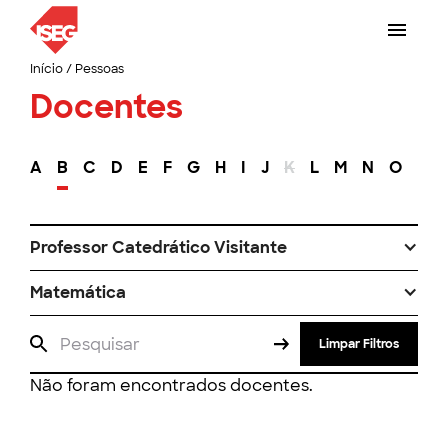
Início
/
Pessoas
Docentes
A
B
C
D
E
F
G
H
I
J
K
L
M
N
O
P
Professor Catedrático Visitante
Matemática
Limpar Filtros
Não foram encontrados docentes.