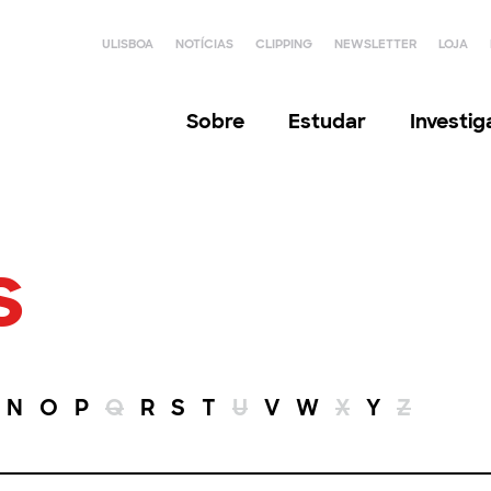
ULISBOA
NOTÍCIAS
CLIPPING
NEWSLETTER
LOJA
Sobre
Estudar
Investi
s
N
O
P
Q
R
S
T
U
V
W
X
Y
Z