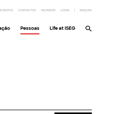
EVENTOS
CONTACTOS
HELPDESK
LOGIN
ENGLISH
gação
Pessoas
Life at ISEG