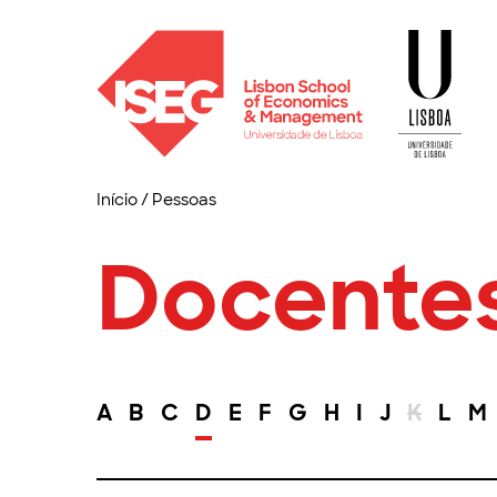
Início
/
Pessoas
Docente
A
B
C
D
E
F
G
H
I
J
K
L
M