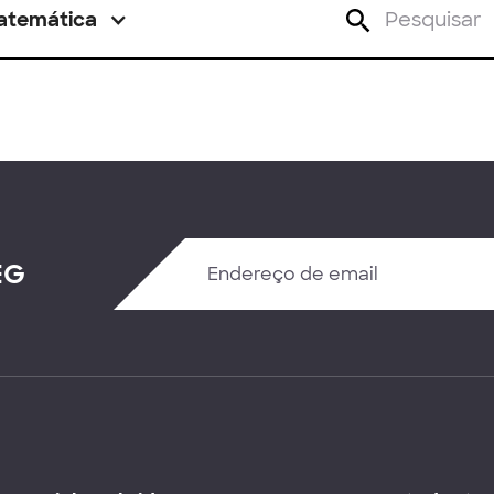
atemática
EG