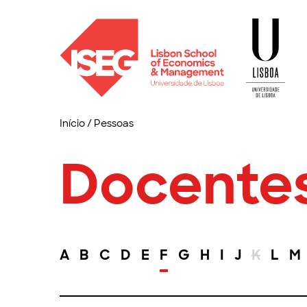
Início
/
Pessoas
Docente
A
B
C
D
E
F
G
H
I
J
K
L
M