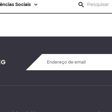
ências Sociais
EG