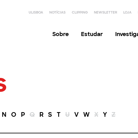
ULISBOA
NOTÍCIAS
CLIPPING
NEWSLETTER
LOJA
Sobre
Estudar
Investi
s
N
O
P
Q
R
S
T
U
V
W
X
Y
Z