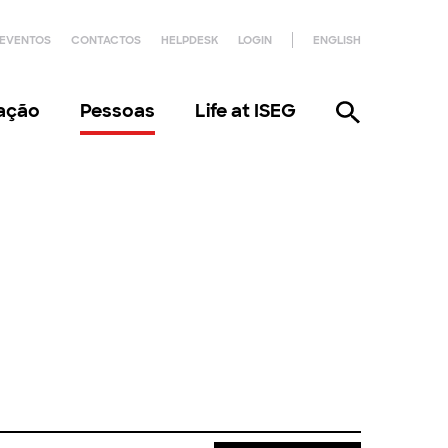
EVENTOS
CONTACTOS
HELPDESK
LOGIN
ENGLISH
gação
Pessoas
Life at ISEG