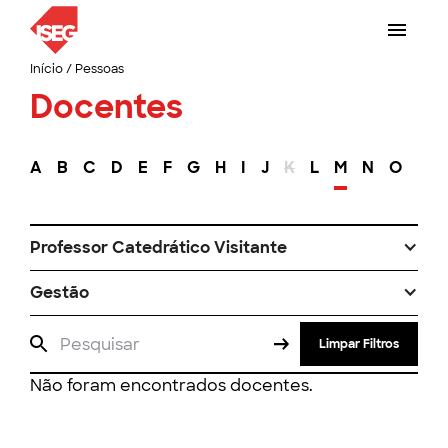
Início
/
Pessoas
Docentes
A
B
C
D
E
F
G
H
I
J
K
L
M
N
O
P
Professor Catedrático Visitante
Gestão
Limpar Filtros
Não foram encontrados docentes.