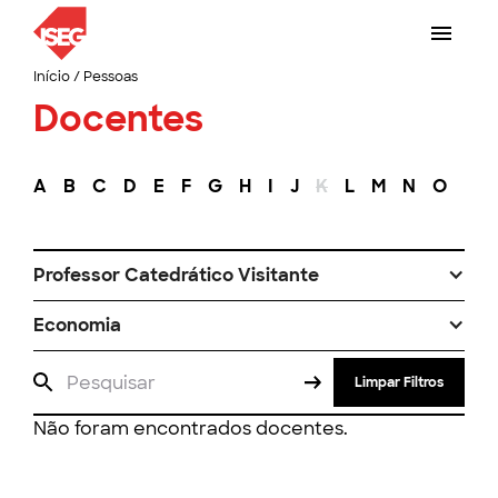
Início
/
Pessoas
Docentes
A
B
C
D
E
F
G
H
I
J
K
L
M
N
O
P
Professor Catedrático Visitante
Economia
Limpar Filtros
Não foram encontrados docentes.