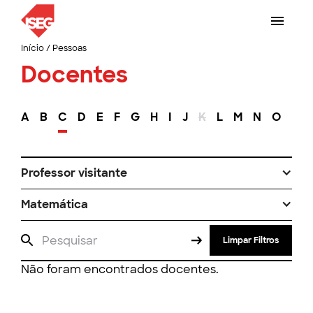
Início
/
Pessoas
Docentes
A
B
C
D
E
F
G
H
I
J
K
L
M
N
O
P
Professor visitante
Matemática
Limpar Filtros
Não foram encontrados docentes.