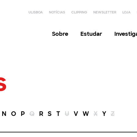
ULISBOA
NOTÍCIAS
CLIPPING
NEWSLETTER
LOJA
Sobre
Estudar
Investi
s
N
O
P
Q
R
S
T
U
V
W
X
Y
Z