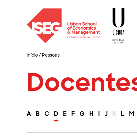
Início
/
Pessoas
Docente
A
B
C
D
E
F
G
H
I
J
K
L
M