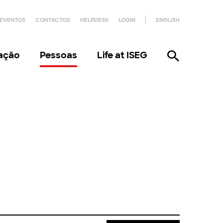
EVENTOS
CONTACTOS
HELPDESK
LOGIN
ENGLISH
gação
Pessoas
Life at ISEG