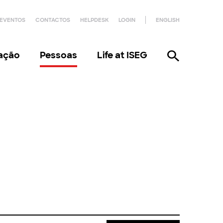
EVENTOS
CONTACTOS
HELPDESK
LOGIN
ENGLISH
gação
Pessoas
Life at ISEG