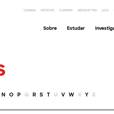
ULISBOA
NOTÍCIAS
CLIPPING
NEWSLETTER
LOJA
Sobre
Estudar
Investi
s
N
O
P
Q
R
S
T
U
V
W
X
Y
Z