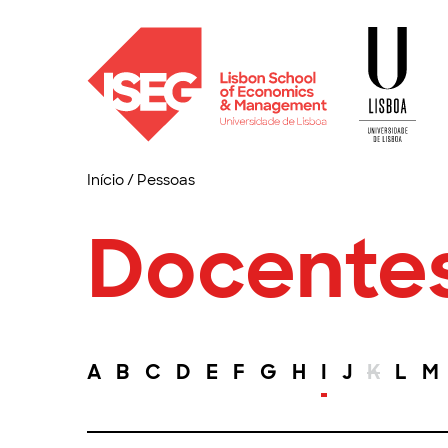
Início
/
Pessoas
Docente
A
B
C
D
E
F
G
H
I
J
K
L
M