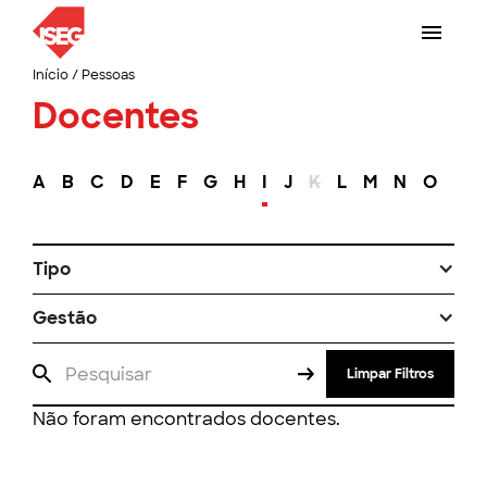
Início
/
Pessoas
Docentes
A
B
C
D
E
F
G
H
I
J
K
L
M
N
O
P
Tipo
Gestão
Limpar Filtros
Não foram encontrados docentes.