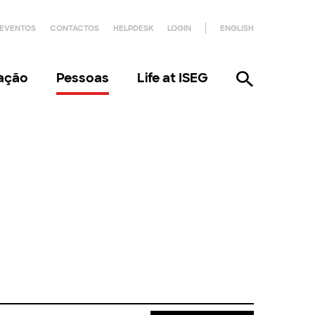
EVENTOS
CONTACTOS
HELPDESK
LOGIN
ENGLISH
gação
Pessoas
Life at ISEG