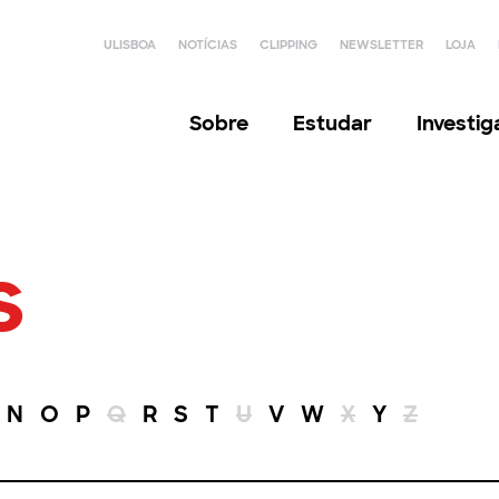
ULISBOA
NOTÍCIAS
CLIPPING
NEWSLETTER
LOJA
Sobre
Estudar
Investi
s
N
O
P
Q
R
S
T
U
V
W
X
Y
Z