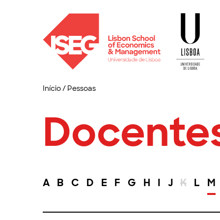
Início
/
Pessoas
Docente
A
B
C
D
E
F
G
H
I
J
K
L
M