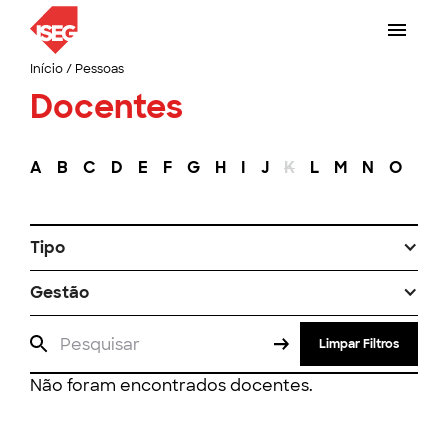
Início
/
Pessoas
Docentes
A
B
C
D
E
F
G
H
I
J
K
L
M
N
O
P
Tipo
Gestão
Limpar Filtros
Não foram encontrados docentes.