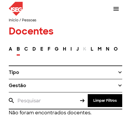
Início
/
Pessoas
Docentes
A
B
C
D
E
F
G
H
I
J
K
L
M
N
O
P
Tipo
Gestão
Limpar Filtros
Não foram encontrados docentes.