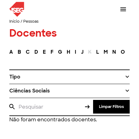
Início
/
Pessoas
Docentes
A
B
C
D
E
F
G
H
I
J
K
L
M
N
O
P
Tipo
Ciências Sociais
Limpar Filtros
Não foram encontrados docentes.