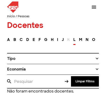
Início
/
Pessoas
Docentes
A
B
C
D
E
F
G
H
I
J
K
L
M
N
O
P
Tipo
Economia
Limpar Filtros
Não foram encontrados docentes.