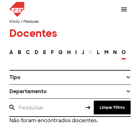
Início
/
Pessoas
Docentes
A
B
C
D
E
F
G
H
I
J
K
L
M
N
O
P
Tipo
Departamento
Limpar Filtros
Não foram encontrados docentes.