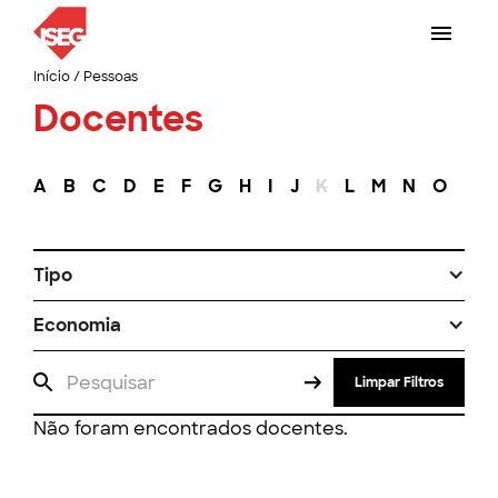
Início
/
Pessoas
Docentes
A
B
C
D
E
F
G
H
I
J
K
L
M
N
O
P
Tipo
Economia
Limpar Filtros
Não foram encontrados docentes.