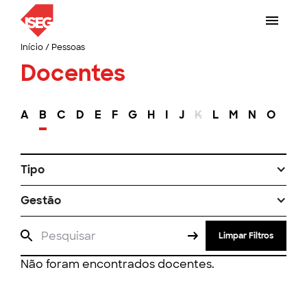
Início
/
Pessoas
Docentes
A
B
C
D
E
F
G
H
I
J
K
L
M
N
O
P
Tipo
Gestão
Limpar Filtros
Não foram encontrados docentes.