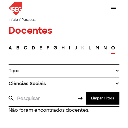
Início
/
Pessoas
Docentes
A
B
C
D
E
F
G
H
I
J
K
L
M
N
O
P
Tipo
Ciências Sociais
Limpar Filtros
Não foram encontrados docentes.