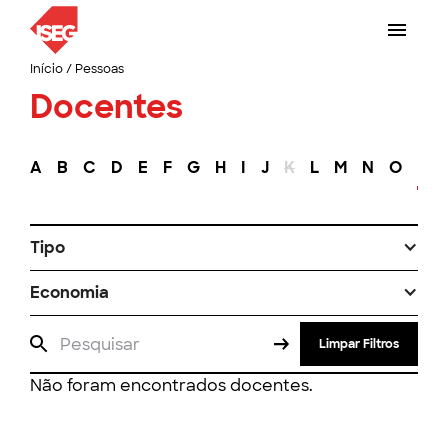
Início
/
Pessoas
Docentes
A
B
C
D
E
F
G
H
I
J
K
L
M
N
O
P
Tipo
Economia
Limpar Filtros
Não foram encontrados docentes.