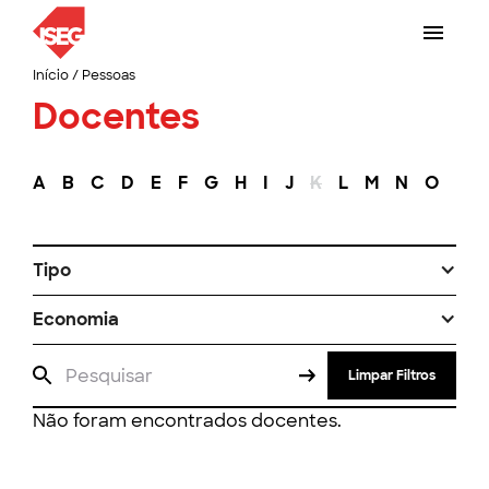
Início
/
Pessoas
Docentes
A
B
C
D
E
F
G
H
I
J
K
L
M
N
O
P
Tipo
Economia
Limpar Filtros
Não foram encontrados docentes.