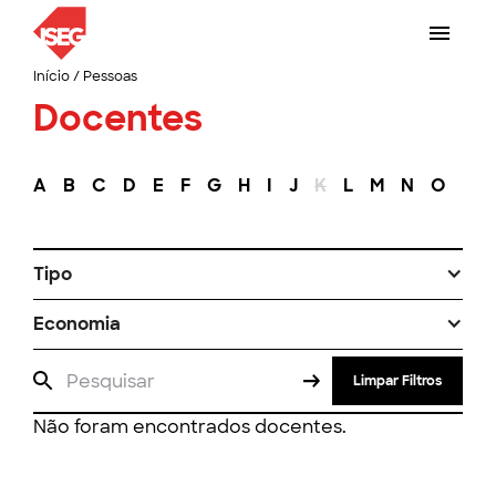
Início
/
Pessoas
Docentes
A
B
C
D
E
F
G
H
I
J
K
L
M
N
O
P
Tipo
Economia
Limpar Filtros
Não foram encontrados docentes.