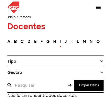
Início
/
Pessoas
Docentes
A
B
C
D
E
F
G
H
I
J
K
L
M
N
O
P
Tipo
Gestão
Limpar Filtros
Não foram encontrados docentes.