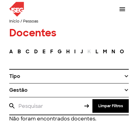
Início
/
Pessoas
Docentes
A
B
C
D
E
F
G
H
I
J
K
L
M
N
O
P
Tipo
Gestão
Limpar Filtros
Não foram encontrados docentes.