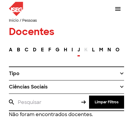
Início
/
Pessoas
Docentes
A
B
C
D
E
F
G
H
I
J
K
L
M
N
O
P
Tipo
Ciências Sociais
Limpar Filtros
Não foram encontrados docentes.