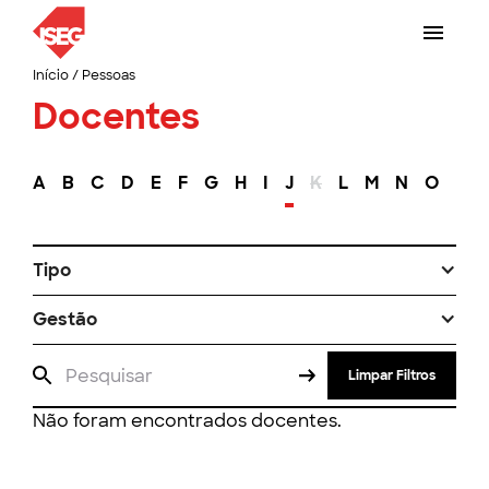
Início
/
Pessoas
Docentes
A
B
C
D
E
F
G
H
I
J
K
L
M
N
O
P
Tipo
Gestão
Limpar Filtros
Não foram encontrados docentes.