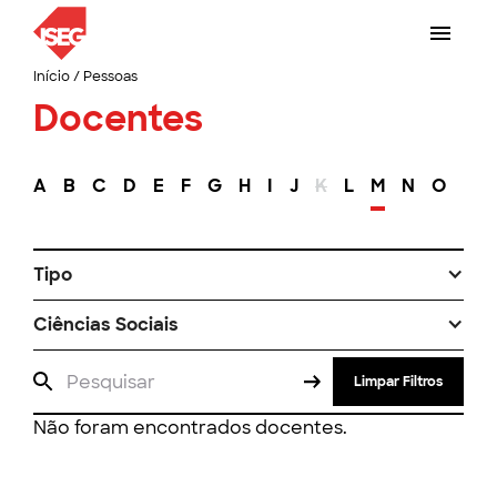
Início
/
Pessoas
Docentes
A
B
C
D
E
F
G
H
I
J
K
L
M
N
O
P
Tipo
Ciências Sociais
Limpar Filtros
Não foram encontrados docentes.