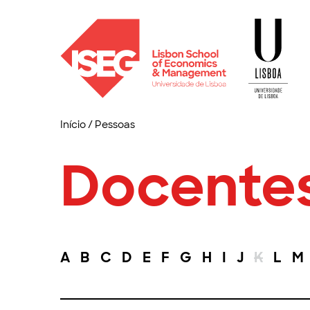
Início
/
Pessoas
Docente
A
B
C
D
E
F
G
H
I
J
K
L
M