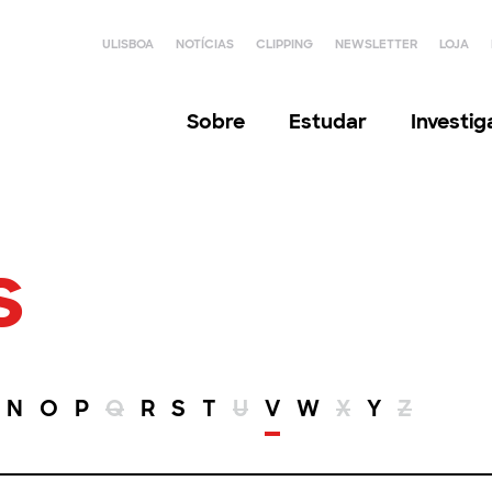
ULISBOA
NOTÍCIAS
CLIPPING
NEWSLETTER
LOJA
Sobre
Estudar
Investi
s
N
O
P
Q
R
S
T
U
V
W
X
Y
Z