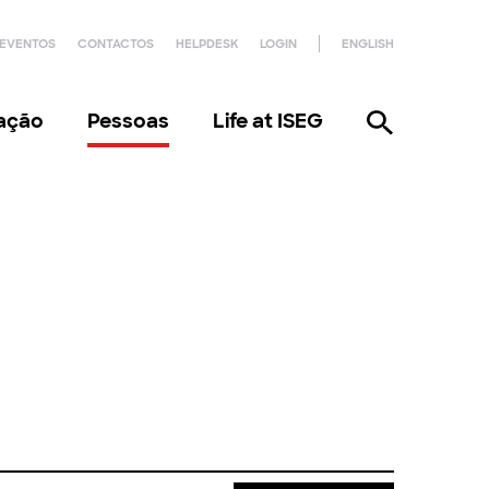
EVENTOS
CONTACTOS
HELPDESK
LOGIN
ENGLISH
gação
Pessoas
Life at ISEG